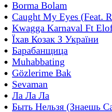
Borma Bolam
Caught My Eyes (Feat. 
Kwagga Karnaval Ft Elof
Їхав Козак З України
Барабанщица
Muhabbating
Gözlerime Bak
Sevaman
Ла Ла Ла
Быть Нельзя (Знаешь С