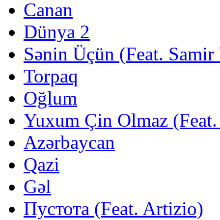
Canan
Dünya 2
Sənin Üçün (Feat. Samir
Torpaq
Oğlum
Yuxum Çin Olmaz (Feat. 
Azərbaycan
Qazi
Gəl
Пустота (Feat. Artizio)