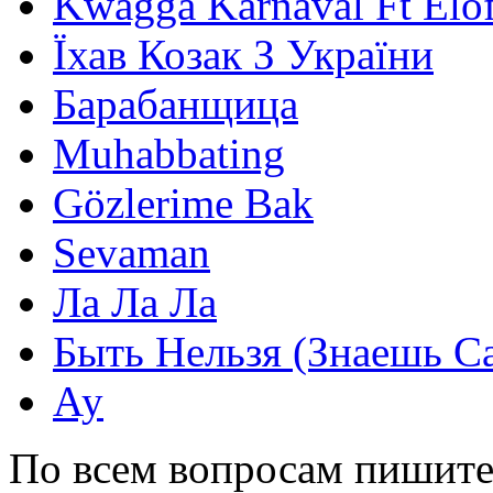
Kwagga Karnaval Ft Elof
Їхав Козак З України
Барабанщица
Muhabbating
Gözlerime Bak
Sevaman
Ла Ла Ла
Быть Нельзя (Знаешь С
Ау
По всем вопросам пишите