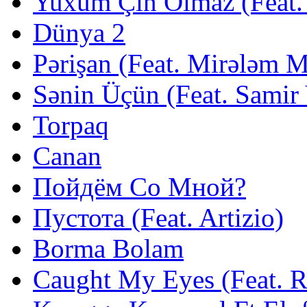
Yuxum Çin Olmaz (Feat. 
Dünya 2
Pərişan (Feat. Mirələm 
Sənin Üçün (Feat. Samir
Torpaq
Canan
Пойдём Со Мной?
Пустота (Feat. Artizio)
Borma Bolam
Caught My Eyes (Feat. 