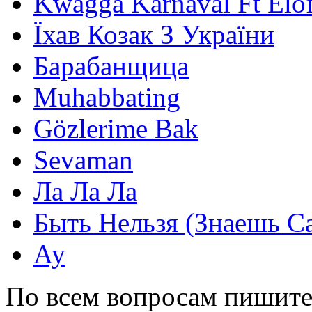
Kwagga Karnaval Ft Elof
Їхав Козак З України
Барабанщица
Muhabbating
Gözlerime Bak
Sevaman
Ла Ла Ла
Быть Нельзя (Знаешь С
Ау
По всем вопросам пишите