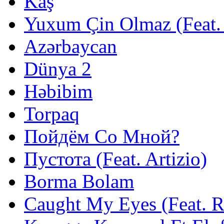
Kaş
Yuxum Çin Olmaz (Feat. 
Azərbaycan
Dünya 2
Həbibim
Torpaq
Пойдём Со Мной?
Пустота (Feat. Artizio)
Borma Bolam
Caught My Eyes (Feat. 