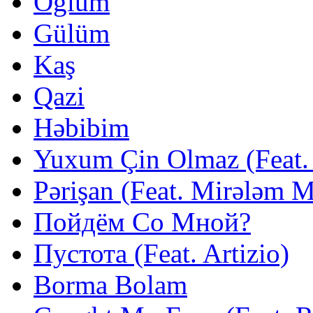
Oğlum
Gülüm
Kaş
Qazi
Həbibim
Yuxum Çin Olmaz (Feat. 
Pərişan (Feat. Mirələm 
Пойдём Со Мной?
Пустота (Feat. Artizio)
Borma Bolam