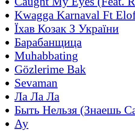
Caught My Eyes (Feat. 
Kwagga Karnaval Ft Elof
Їхав Козак З України
Барабанщица
Muhabbating
Gözlerime Bak
Sevaman
Ла Ла Ла
Быть Нельзя (Знаешь С
Ау