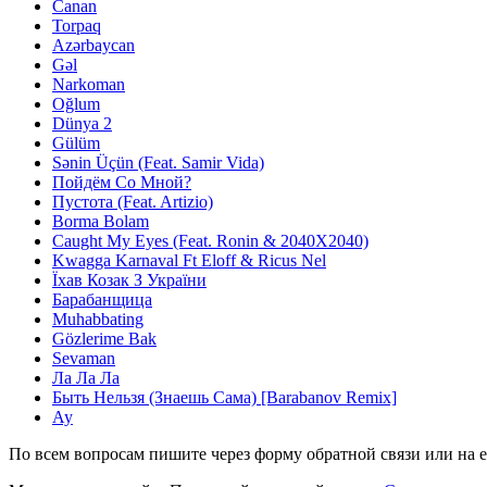
Canan
Torpaq
Azərbaycan
Gəl
Narkoman
Oğlum
Dünya 2
Gülüm
Sənin Üçün (Feat. Samir Vida)
Пойдём Со Мной?
Пустота (Feat. Artizio)
Borma Bolam
Caught My Eyes (Feat. Ronin & 2040X2040)
Kwagga Karnaval Ft Eloff & Ricus Nel
Їхав Козак З України
Барабанщица
Muhabbating
Gözlerime Bak
Sevaman
Ла Ла Ла
Быть Нельзя (Знаешь Сама) [Barabanov Remix]
Ау
По всем вопросам пишите через форму обратной связи или на e