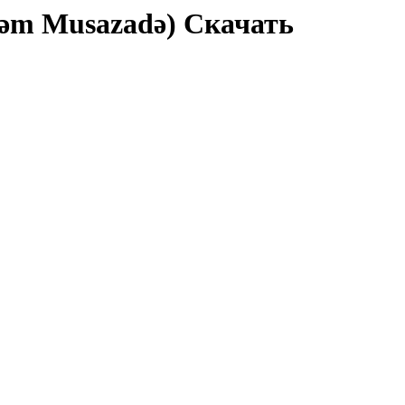
rələm Musazadə) Скачать