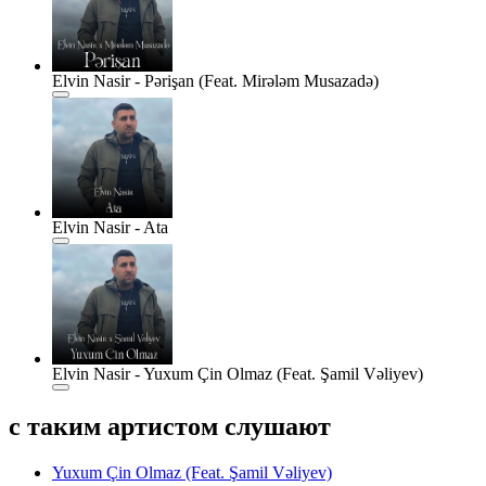
Elvin Nasir - Pərişan (Feat. Mirələm Musazadə)
Elvin Nasir - Ata
Elvin Nasir - Yuxum Çin Olmaz (Feat. Şamil Vəliyev)
с таким артистом слушают
Yuxum Çin Olmaz (Feat. Şamil Vəliyev)