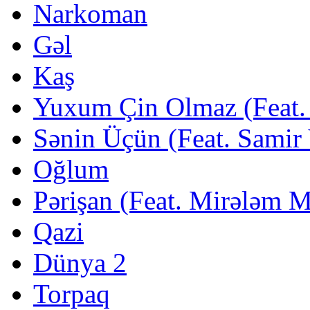
Narkoman
Gəl
Kaş
Yuxum Çin Olmaz (Feat. 
Sənin Üçün (Feat. Samir
Oğlum
Pərişan (Feat. Mirələm 
Qazi
Dünya 2
Torpaq