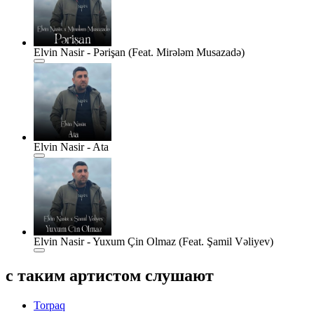
Elvin Nasir - Pərişan (Feat. Mirələm Musazadə)
Elvin Nasir - Ata
Elvin Nasir - Yuxum Çin Olmaz (Feat. Şamil Vəliyev)
с таким артистом слушают
Torpaq