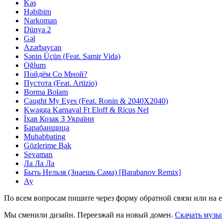
Kaş
Həbibim
Narkoman
Dünya 2
Gəl
Azərbaycan
Sənin Üçün (Feat. Samir Vida)
Oğlum
Пойдём Со Мной?
Пустота (Feat. Artizio)
Borma Bolam
Caught My Eyes (Feat. Ronin & 2040X2040)
Kwagga Karnaval Ft Eloff & Ricus Nel
Їхав Козак З України
Барабанщица
Muhabbating
Gözlerime Bak
Sevaman
Ла Ла Ла
Быть Нельзя (Знаешь Сама) [Barabanov Remix]
Ау
По всем вопросам пишите через форму обратной связи или на e
Мы сменили дизайн. Переезжай на новый домен.
Скачать музы