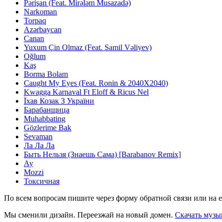
Pərişan (Feat. Mirələm Musazadə)
Narkoman
Torpaq
Azərbaycan
Canan
Yuxum Çin Olmaz (Feat. Şamil Vəliyev)
Oğlum
Kaş
Borma Bolam
Caught My Eyes (Feat. Ronin & 2040X2040)
Kwagga Karnaval Ft Eloff & Ricus Nel
Їхав Козак З України
Барабанщица
Muhabbating
Gözlerime Bak
Sevaman
Ла Ла Ла
Быть Нельзя (Знаешь Сама) [Barabanov Remix]
Ау
Mozzi
Токсичная
По всем вопросам пишите через форму обратной связи или на e
Мы сменили дизайн. Переезжай на новый домен.
Скачать музы