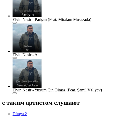
Elvin Nasir - Pərişan (Feat. Mirələm Musazadə)
Elvin Nasir - Ata
Elvin Nasir - Yuxum Çin Olmaz (Feat. Şamil Vəliyev)
с таким артистом слушают
Dünya 2