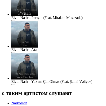
Elvin Nasir - Pərişan (Feat. Mirələm Musazadə)
Elvin Nasir - Ata
Elvin Nasir - Yuxum Çin Olmaz (Feat. Şamil Vəliyev)
с таким артистом слушают
Narkoman