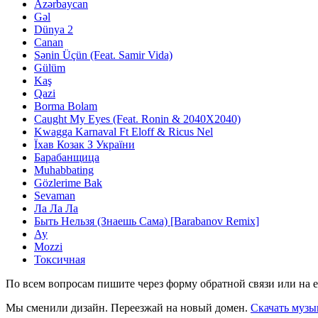
Azərbaycan
Gəl
Dünya 2
Canan
Sənin Üçün (Feat. Samir Vida)
Gülüm
Kaş
Qazi
Borma Bolam
Caught My Eyes (Feat. Ronin & 2040X2040)
Kwagga Karnaval Ft Eloff & Ricus Nel
Їхав Козак З України
Барабанщица
Muhabbating
Gözlerime Bak
Sevaman
Ла Ла Ла
Быть Нельзя (Знаешь Сама) [Barabanov Remix]
Ау
Mozzi
Токсичная
По всем вопросам пишите через форму обратной связи или на e
Мы сменили дизайн. Переезжай на новый домен.
Скачать музы