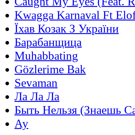
Caught My Eyes (Feat. 
Kwagga Karnaval Ft Elof
Їхав Козак З України
Барабанщица
Muhabbating
Gözlerime Bak
Sevaman
Ла Ла Ла
Быть Нельзя (Знаешь С
Ау