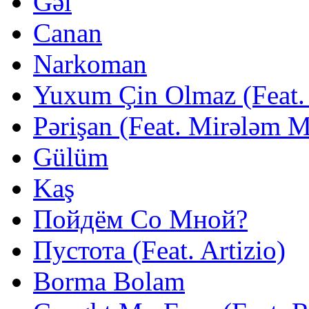
Gəl
Canan
Narkoman
Yuxum Çin Olmaz (Feat. 
Pərişan (Feat. Mirələm 
Gülüm
Kaş
Пойдём Со Мной?
Пустота (Feat. Artizio)
Borma Bolam